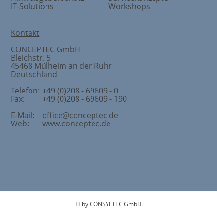
IT-Solutions
Workshops
Kontakt
CONCEPTEC GmbH
Bleichstr. 5
45468
Mülheim an der Ruhr
Deutschland
Telefon:
+49 (0)208 - 69609 - 0
Fax:
+49 (0)208 - 69609 - 190
E-Mail:
office@conceptec.de
Web:
www.conceptec.de
© by CONSYLTEC GmbH