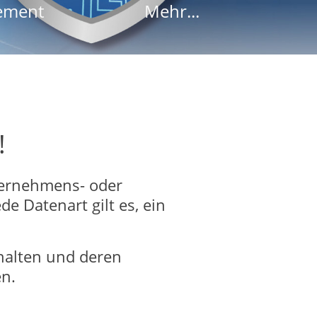
ement
Mehr...
!
nternehmens- oder
e Datenart gilt es, ein
uhalten und deren
n.