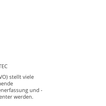
TEC
) stellt viele
mende
enerfassung und -
ienter werden.