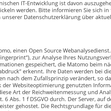
chnischen IT-Entwicklung ist davon auszugehe
ickeln werden. Bitte informieren Sie sich 
n unserer Datenschutzerklärung über aktue
omo, einen Open Source Webanalysedienst
ingerprint“), zur Analyse Ihres Nutzungsve
rmationen gespeichert, die Matomo beim nä
erabdruck“ erkennt. Ihre Daten werden bei
n nach dem Zufallsprinzip verändert, so das
 der Websiteoptimierung genutzten Infor
n diese Art der Reichweitenmessung und An
t. 6 Abs. 1 f DSGVO durch. Der Server, auf 
ister gehostet. Die Rechtsgrundlage für di