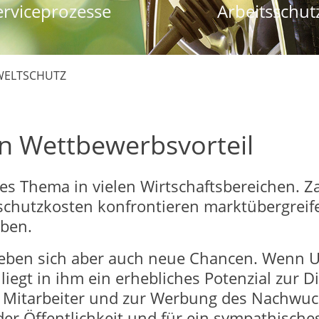
erviceprozesse
Arbeitsschut
ELTSCHUTZ
in Wettbewerbsvorteil
es Thema in vielen Wirtschaftsbereichen. Za
schutzkosten konfrontieren marktübergreif
ben.
geben sich aber auch neue Chancen. Wenn 
, liegt in ihm ein erhebliches Potenzial zur
 Mitarbeiter und zur Werbung des Nachwuch
 der Öffentlichkeit und für ein sympathisc