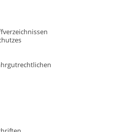
ffverzeichnissen
chutzes
ahrgutrechtlichen
hriften