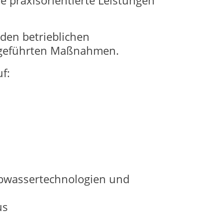
e praxisorientierte Leistungen
 den betrieblichen
ufgeführten Maßnahmen.
f:
Abwassertechnologien und
us