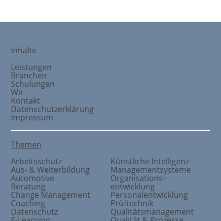
Inhalte
Leistungen
Branchen
Schulungen
Wir
Kontakt
Datenschutzerklärung
Impressum
Themen
Arbeitsschutz
Künstliche Intelligenz
Aus- & Weiterbildung
Managementsysteme
Automotive
Organisations
-
Beratung
entwicklung
Change Management
Personalentwicklung
Coaching
Prüftechnik
Datenschutz
Qualitätsmanagement
E-Learning
Qualität & Prozesse