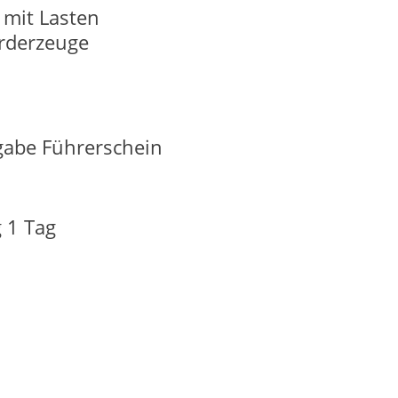
 mit Lasten
örderzeuge
gabe Führerschein
 1 Tag