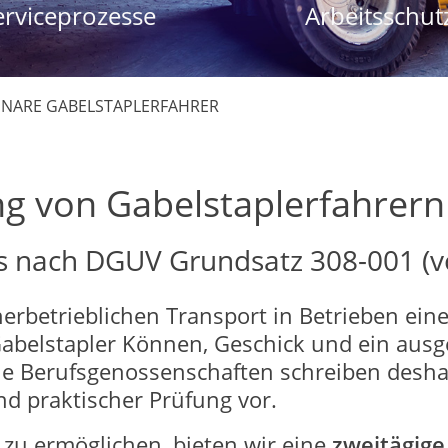
erviceprozesse
Arbeitsschut
NARE GABELSTAPLERFAHRER
ng von Gabelstaplerfahrern
s nach DGUV Grundsatz 308-001 (
erbetrieblichen Transport in Betrieben eine 
abelstapler Können, Geschick und ein ausg
e Berufsgenossenschaften schreiben desha
nd praktischer Prüfung vor.
 zu ermöglichen, bieten wir eine
zweitägige