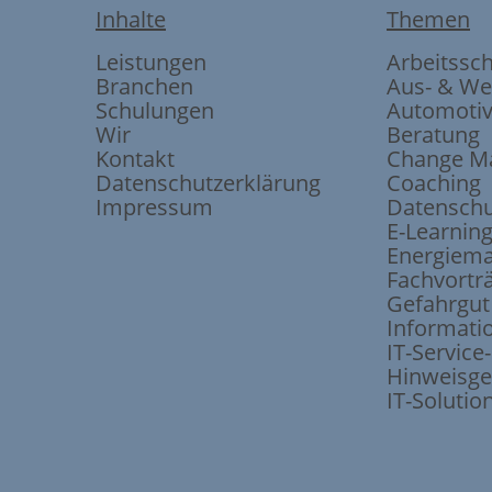
Inhalte
Themen
Leistungen
Arbeitssc
Branchen
Aus- & We
Schulungen
Automoti
Wir
Beratung
Kontakt
Change M
Datenschutzerklärung
Coaching
Impressum
Datenschu
E-Learnin
Energiem
Fachvortr
Gefahrgut
Informati
IT-Servic
Hinweisge
IT-Solutio