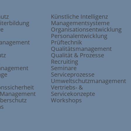
hutz
Künstliche Intelligenz
iterbildung
Managementsysteme
ve
Organisations
entwicklung
Personalentwicklung
anagement
Prüftechnik
Qualitätsmanagement
tz
Qualität & Prozesse
g
Recruiting
anagement
Seminare
äge
Serviceprozesse
Umweltschutz
management
ons
sicherheit
Vertriebs- &
e-Management
Servicekonzepte
berschutz
Workshops
ns