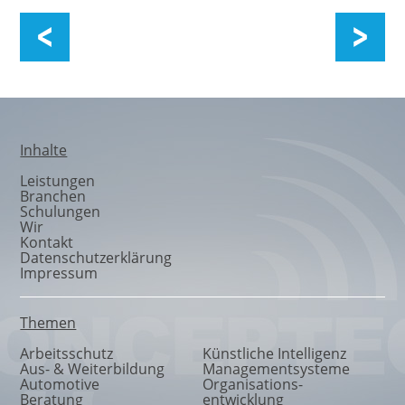
Organisationsentwicklung
Inhalte
Leistungen
Branchen
Schulungen
Wir
Kontakt
Datenschutzerklärung
Impressum
Themen
Arbeitsschutz
Künstliche Intelligenz
Aus- & Weiterbildung
Managementsysteme
Automotive
Organisations
-
Beratung
entwicklung