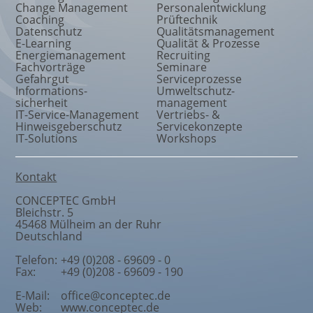
Change Management
Personalentwicklung
Coaching
Prüftechnik
Datenschutz
Qualitätsmanagement
E-Learning
Qualität & Prozesse
Energiemanagement
Recruiting
Fachvorträge
Seminare
Gefahrgut
Serviceprozesse
Informations
-
Umweltschutz
-
sicherheit
management
IT-Service-Management
Vertriebs- &
Hinweisgeberschutz
Servicekonzepte
IT-Solutions
Workshops
Kontakt
CONCEPTEC GmbH
Bleichstr. 5
45468
Mülheim an der Ruhr
Deutschland
Telefon:
+49 (0)208 - 69609 - 0
Fax:
+49 (0)208 - 69609 - 190
E-Mail:
office@conceptec.de
Web:
www.conceptec.de