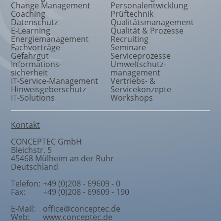
Change Management
Personalentwicklung
Coaching
Prüftechnik
Datenschutz
Qualitätsmanagement
E-Learning
Qualität & Prozesse
Energiemanagement
Recruiting
Fachvorträge
Seminare
Gefahrgut
Serviceprozesse
Informations
-
Umweltschutz
-
sicherheit
management
IT-Service-Management
Vertriebs- &
Hinweisgeberschutz
Servicekonzepte
IT-Solutions
Workshops
Kontakt
CONCEPTEC GmbH
Bleichstr. 5
45468
Mülheim an der Ruhr
Deutschland
Telefon:
+49 (0)208 - 69609 - 0
Fax:
+49 (0)208 - 69609 - 190
E-Mail:
office@conceptec.de
Web:
www.conceptec.de