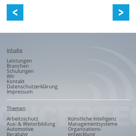
Organisationsentwicklung
Inhalte
Leistungen
Branchen
Schulungen
Wir
Kontakt
Datenschutzerklärung
Impressum
Themen
Arbeitsschutz
Künstliche Intelligenz
Aus- & Weiterbildung
Managementsysteme
Automotive
Organisations
-
Beratung
entwicklung