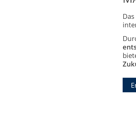
Das
int
Dur
ent
biet
Zuk
E