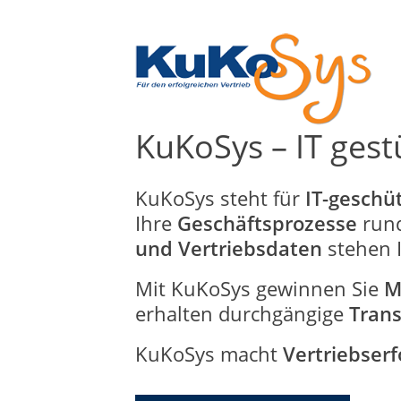
KuKoSys – IT ge
KuKoSys steht für
IT-gesch
Ihre
Geschäftsprozesse
run
und Vertriebsdaten
stehen 
Mit KuKoSys gewinnen Sie
M
erhalten durchgängige
Tran
KuKoSys macht
Vertriebserf