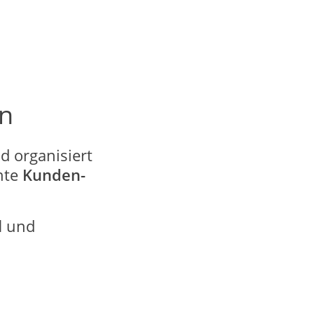
n
 organisiert
nte
Kunden-
l
und