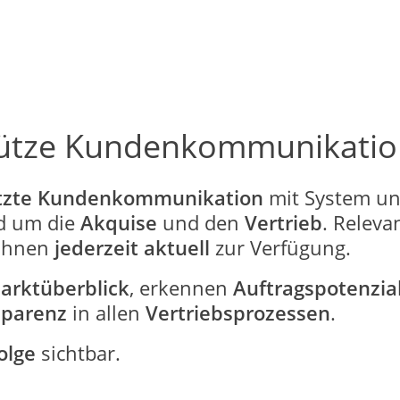
stütze Kundenkommunikatio
ützte Kundenkommunikation
mit System und
d um die
Akquise
und den
Vertrieb
. Releva
Ihnen
jederzeit aktuell
zur Verfügung.
arktüberblick
, erkennen
Auftragspotenzia
sparenz
in allen
Vertriebsprozessen
.
olge
sichtbar.