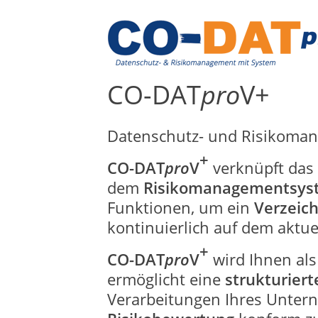
CO-DAT
pro
V+
Datenschutz- und Risikoma
+
CO-DAT
pro
V
verknüpft das
dem
Risikomanagementsys
Funktionen, um ein
Verzeich
kontinuierlich auf dem aktue
+
CO-DAT
pro
V
wird Ihnen al
ermöglicht eine
strukturier
Verarbeitungen Ihres Unter