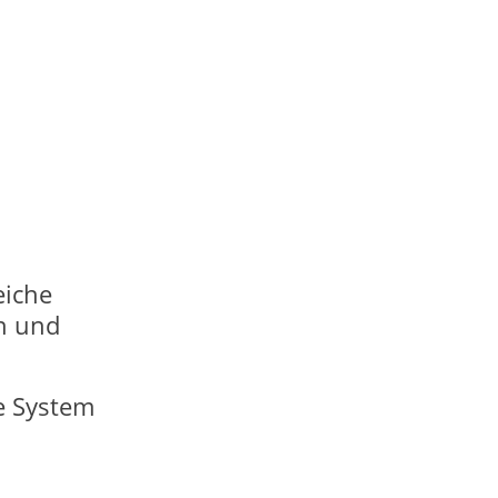
eiche
n und
e System