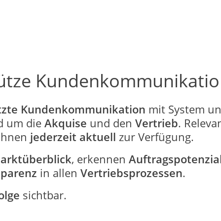
stütze Kundenkommunikatio
ützte Kundenkommunikation
mit System und
d um die
Akquise
und den
Vertrieb
. Releva
Ihnen
jederzeit aktuell
zur Verfügung.
arktüberblick
, erkennen
Auftragspotenzia
sparenz
in allen
Vertriebsprozessen
.
olge
sichtbar.