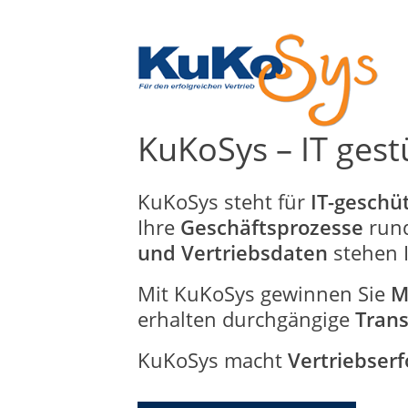
KuKoSys – IT ge
KuKoSys steht für
IT-gesch
Ihre
Geschäftsprozesse
run
und Vertriebsdaten
stehen 
Mit KuKoSys gewinnen Sie
M
erhalten durchgängige
Tran
KuKoSys macht
Vertriebserf