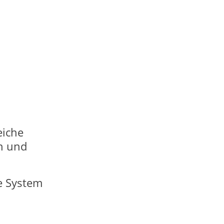
eiche
n und
e System