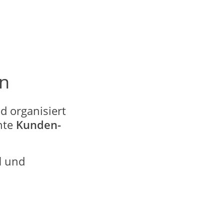
n
 organisiert
nte
Kunden-
l
und