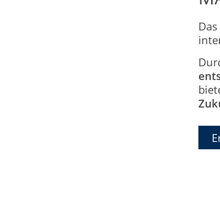
Das
int
Dur
ent
biet
Zuk
E