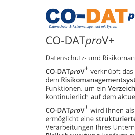
CO-DAT
pro
V+
Datenschutz- und Risikoma
+
CO-DAT
pro
V
verknüpft das
dem
Risikomanagementsys
Funktionen, um ein
Verzeich
kontinuierlich auf dem aktue
+
CO-DAT
pro
V
wird Ihnen al
ermöglicht eine
strukturier
Verarbeitungen Ihres Unter