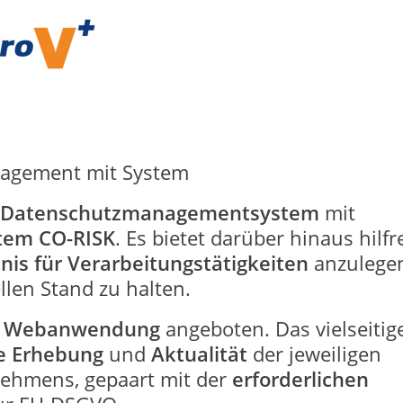
nagement mit System
Datenschutzmanagementsystem
mit
tem CO-RISK
. Es bietet darüber hinaus hilfr
nis für Verarbeitungstätigkeiten
anzulege
llen Stand zu halten.
s
Webanwendung
angeboten. Das vielseitig
te Erhebung
und
Aktualität
der jeweiligen
nehmens, gepaart mit der
erforderlichen