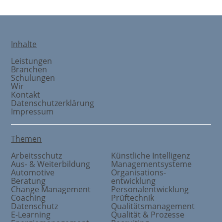
Inhalte
Leistungen
Branchen
Schulungen
Wir
Kontakt
Datenschutzerklärung
Impressum
Themen
Arbeitsschutz
Künstliche Intelligenz
Aus- & Weiterbildung
Managementsysteme
Automotive
Organisations
-
Beratung
entwicklung
Change Management
Personalentwicklung
Coaching
Prüftechnik
Datenschutz
Qualitätsmanagement
E-Learning
Qualität & Prozesse