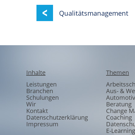
Qualitätsmanagement
Inhalte
Themen
Leistungen
Arbeitssc
Branchen
Aus- & We
Schulungen
Automoti
Wir
Beratung
Kontakt
Change M
Datenschutzerklärung
Coaching
Impressum
Datenschu
E-Learnin