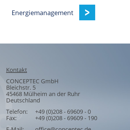
Energiemanagement
Kontakt
CONCEPTEC GmbH
Bleichstr. 5
45468
Mülheim an der Ruhr
Deutschland
Telefon:
+49 (0)208 - 69609 - 0
Fax:
+49 (0)208 - 69609 - 190
E-Mail:
office@conceptec.de