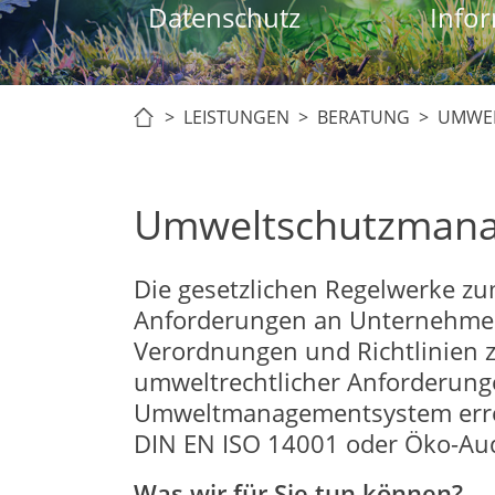
Datenschutz
Infor
> LEISTUNGEN >
BERATUNG
> UMWEL
Umweltschutzman
Die gesetzlichen Regelwerke z
Anforderungen an Unternehmen.
Verordnungen und Richtlinien z
umweltrechtlicher Anforderunge
Umweltmanagementsystem erreic
DIN EN ISO 14001 oder Öko-Aud
Was wir für Sie tun können?