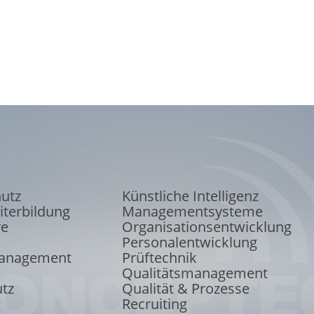
hutz
Künstliche Intelligenz
iterbildung
Managementsysteme
ve
Organisations
entwicklung
Personalentwicklung
anagement
Prüftechnik
Qualitätsmanagement
tz
Qualität & Prozesse
g
Recruiting