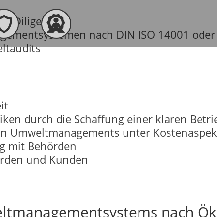
e Diligences
gementsystemen nach DIN ISO 14001 oder
ltaudits
it
iken durch die Schaffung einer klaren Betri
chen Umweltmanagements unter Kostenaspek
g mit Behörden
hörden und Kunden
eltmanagementsystems nach Ök